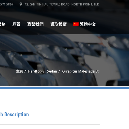
571 5867
42, G/F, TIN HAU TEMPLE ROAD, NORTH POINT, H.K.
服務
願景
聯繫我們
獲取報價
繁體中文
主頁
Hardtop
Sedan
Curabitur Malesiada Eti
ob Description