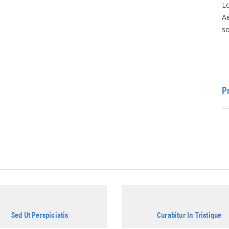
Lo
A
so
P
Sed Ut Perspiciatis
Curabitur In Tristique