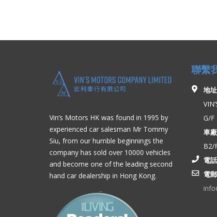
聯繫
地址
VIN
Vin’s Motors HK was found in 1995 by
G/
experienced car salesman Mr Tommy
車廠
Siu, from our humble beginnings the
B2
company has sold over 10000 vehicles
電話
and become one of the leading second
電郵
hand car dealership in Hong Kong.
inf