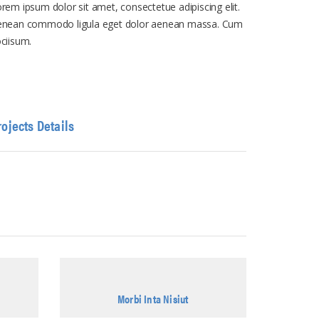
rem ipsum dolor sit amet, consectetue adipiscing elit.
enean commodo ligula eget dolor aenean massa. Cum
ciisum.
rojects Details
Morbi Inta Nisiut